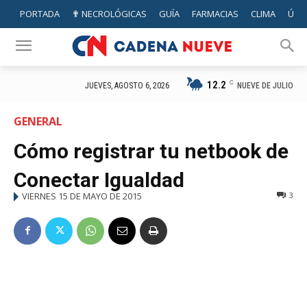
PORTADA
✟ NECROLÓGICAS
GUÍA
FARMACIAS
CLIMA
ÚTIL
12.2
C
NUEVE DE JULIO
JUEVES, AGOSTO 6, 2026
GENERAL
Cómo registrar tu netbook de
Conectar Igualdad
VIERNES 15 DE MAYO DE 2015
3