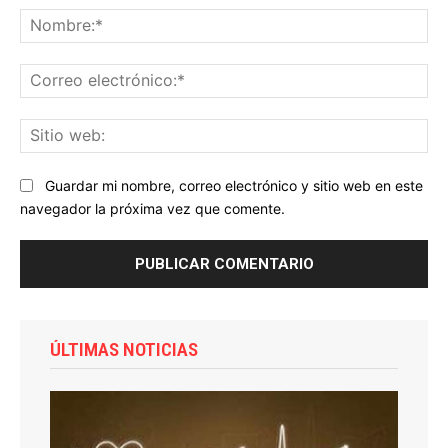
No
Co
ele
Sit
we
Guardar mi nombre, correo electrónico y sitio web en este
navegador la próxima vez que comente.
ÚLTIMAS NOTICIAS