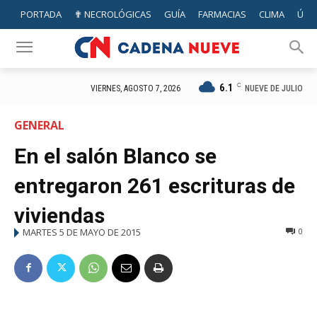
PORTADA
✟ NECROLÓGICAS
GUÍA
FARMACIAS
CLIMA
ÚTIL
6.1
C
NUEVE DE JULIO
VIERNES, AGOSTO 7, 2026
GENERAL
En el salón Blanco se
entregaron 261 escrituras de
viviendas
MARTES 5 DE MAYO DE 2015
0