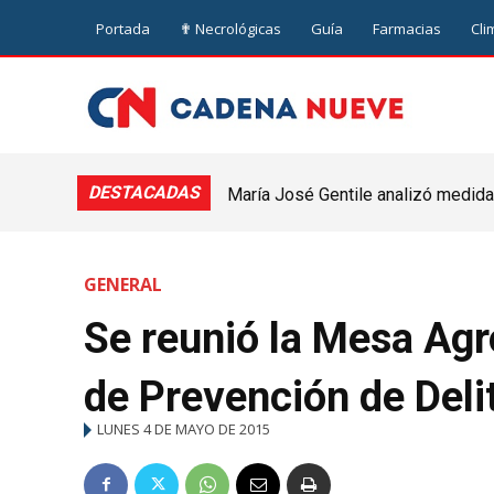
Portada
✟ Necrológicas
Guía
Farmacias
Cli
DESTACADAS
María José Gentile analizó medidas
nuevejuliense
GENERAL
Se reunió la Mesa Agr
de Prevención de Deli
LUNES 4 DE MAYO DE 2015