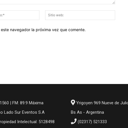
Correo
Sitio
electrónico:*
web:
en este navegador la próxima vez que comente.
1560 | FM: 89.9 Máxima
Yrigoyen 969 Nueve de Juli
io Lado Sur Eventos S.A
Bs As - Argentina
ropiedad Intelectual: 5128498
(02317) 521333