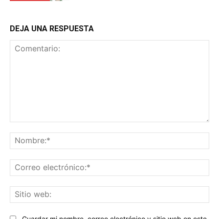
DEJA UNA RESPUESTA
Comentario:
No
Co
ele
Sit
we
Guardar mi nombre, correo electrónico y sitio web en este