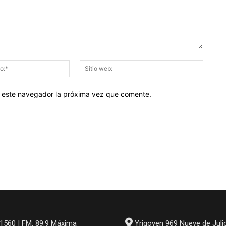
Correo
Sitio
electrónico:*
web:
en este navegador la próxima vez que comente.
1560 | FM: 89.9 Máxima
Yrigoyen 969 Nueve de Juli