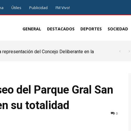
ma
Útiles
Publicidad
FM Vivo!
GENERAL
DESTACADOS
DEPORTES
SOCIEDAD
a representación del Concejo Deliberante en la
de ser juez y parte”
seo del Parque Gral San
en su totalidad
0