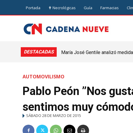
Portada
✟ Necrológicas
Guía
Farmacias
Cli
DESTACADAS
María José Gentile analizó medidas
nuevejuliense
AUTOMOVILISMO
Pablo Peón ”Nos gust
sentimos muy cómod
SÁBADO 28 DE MARZO DE 2015