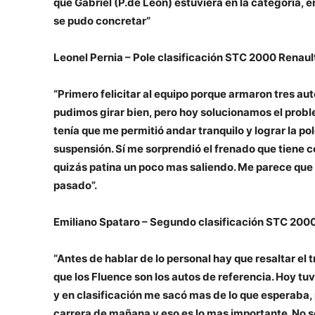
que Gabriel (P.de Leon) estuviera en la categoría, 
se pudo concretar”
Leonel Pernia – Pole clasificación STC 2000 Renaul
“Primero felicitar al equipo porque armaron tres au
pudimos girar bien, pero hoy solucionamos el probl
tenía que me permitió andar tranquilo y lograr la pole
suspensión. Sí me sorprendió el frenado que tiene c
quizás patina un poco mas saliendo. Me parece que 
pasado”.
Emiliano Spataro – Segundo clasificación STC 200
“Antes de hablar de lo personal hay que resaltar el
que los Fluence son los autos de referencia. Hoy t
y en clasificación me sacó mas de lo que esperaba, 
carrera de mañana y eso es lo mas importante. No se s