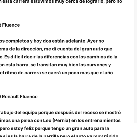
en esta carrera estuvimos muy cerca de lograrlo, pero no
t Fluence
tos completos y hoy dos están adelante. Ayer no
ema de la dirección, me di cuenta del gran auto que
. Es difícil decir las diferencias con los cambios de la
on esta barra, se transitan muy bien los curvones y
el ritmo de carrera se caerá un poco mas que el año
0 Renault Fluence
 trabajo del equipo porque después del receso se mostró
uvimos una pelea con Leo (Pernia) en los entrenamientos
pero estoy feliz porque tengo un gran auto para la
i es la barra de la parrilla pero el auto va muy rápido,