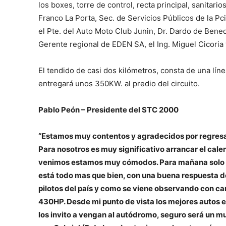
los boxes, torre de control, recta principal, sanitario
Franco La Porta, Sec. de Servicios Públicos de la Pc
el Pte. del Auto Moto Club Junin, Dr. Dardo de Bened
Gerente regional de EDEN SA, el Ing. Miguel Cicoria 
El tendido de casi dos kilómetros, consta de una lín
entregará unos 350KW. al predio del circuito.
Pablo Peón – Presidente del STC 2000
“Estamos muy contentos y agradecidos por regresar 
Para nosotros es muy significativo arrancar el cal
venimos estamos muy cómodos. Para mañana solo ase
está todo mas que bien, con una buena respuesta d
pilotos del país y como se viene observando con c
430HP. Desde mi punto de vista los mejores autos en
los invito a vengan al autódromo, seguro será un 