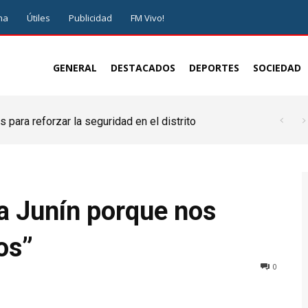
ma
Útiles
Publicidad
FM Vivo!
GENERAL
DESTACADOS
DEPORTES
SOCIEDAD
 para reforzar la seguridad en el distrito
a Junín porque nos
os”
0