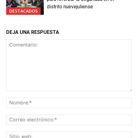
distrito nuevejuliense
DESTACADOS
DEJA UNA RESPUESTA
Comentario:
No
Co
ele
Sit