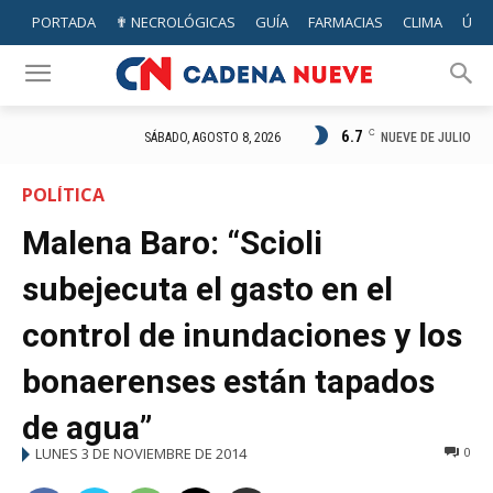
PORTADA
✟ NECROLÓGICAS
GUÍA
FARMACIAS
CLIMA
ÚTIL
6.7
C
NUEVE DE JULIO
SÁBADO, AGOSTO 8, 2026
POLÍTICA
Malena Baro: “Scioli
subejecuta el gasto en el
control de inundaciones y los
bonaerenses están tapados
de agua”
LUNES 3 DE NOVIEMBRE DE 2014
0