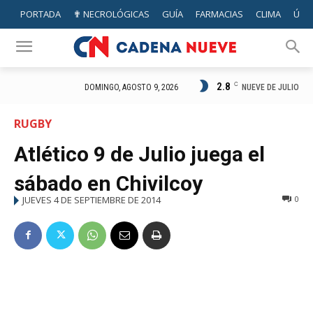
PORTADA
✟ NECROLÓGICAS
GUÍA
FARMACIAS
CLIMA
ÚTIL
2.8
C
NUEVE DE JULIO
DOMINGO, AGOSTO 9, 2026
RUGBY
Atlético 9 de Julio juega el
sábado en Chivilcoy
JUEVES 4 DE SEPTIEMBRE DE 2014
0