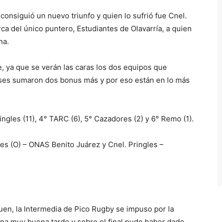
consiguió un nuevo triunfo y quien lo sufrió fue Cnel.
ca del único puntero, Estudiantes de Olavarría, a quien
na.
, ya que se verán las caras los dos equipos que
ienses sumaron dos bonus más y por eso están en lo más
ingles (11), 4° TARC (6), 5° Cazadores (2) y 6° Remo (1).
es (O) – ONAS Benito Juárez y Cnel. Pringles –
en, la Intermedia de Pico Rugby se impuso por la
na muy buena tarde y sobre el final pudo haber dado