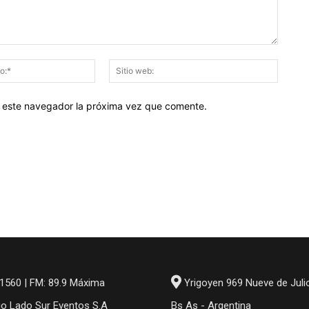
Correo
Sitio
electrónico:*
web:
en este navegador la próxima vez que comente.
1560 | FM: 89.9 Máxima
Yrigoyen 969 Nueve de Juli
io Lado Sur Eventos S.A
Bs As - Argentina