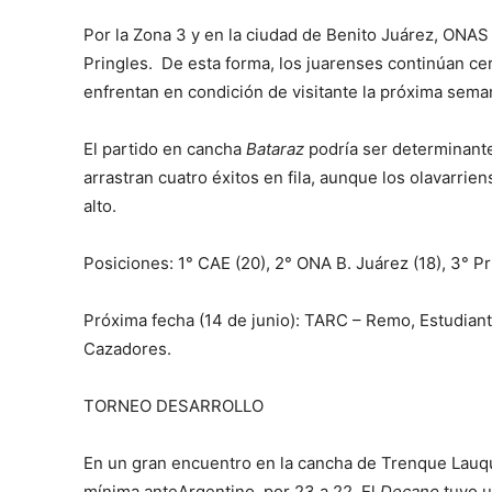
Por la Zona 3 y en la ciudad de Benito Juárez, ONAS 
Pringles. De esta forma, los juarenses continúan cer
enfrentan en condición de visitante la próxima sema
El partido en cancha
Bataraz
podría ser determinante
arrastran cuatro éxitos en fila, aunque los olavarr
alto.
Posiciones: 1° CAE (20), 2° ONA B. Juárez (18), 3° Pr
Próxima fecha (14 de junio): TARC – Remo, Estudiant
Cazadores.
TORNEO DESARROLLO
En un gran encuentro en la cancha de Trenque Lauqu
mínima anteArgentino, por 23 a 22. El
Decano
tuvo u