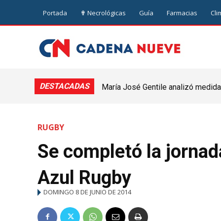
Portada
✟ Necrológicas
Guía
Farmacias
Cli
DESTACADAS
María José Gentile analizó medidas
nuevejuliense
RUGBY
Se completó la jornad
Azul Rugby
DOMINGO 8 DE JUNIO DE 2014