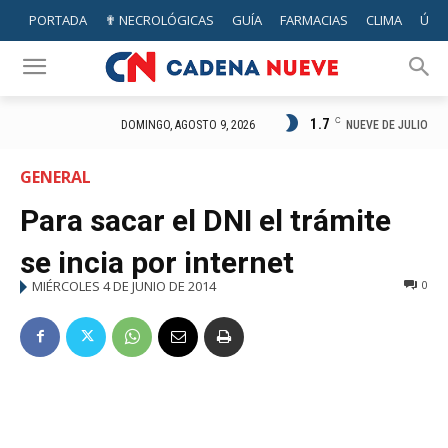
PORTADA
✟ NECROLÓGICAS
GUÍA
FARMACIAS
CLIMA
ÚTIL
1.7
C
NUEVE DE JULIO
DOMINGO, AGOSTO 9, 2026
GENERAL
Para sacar el DNI el trámite
se incia por internet
MIÉRCOLES 4 DE JUNIO DE 2014
0