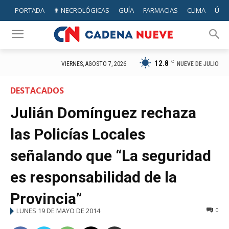
PORTADA
✟ NECROLÓGICAS
GUÍA
FARMACIAS
CLIMA
ÚTIL
12.8
C
NUEVE DE JULIO
VIERNES, AGOSTO 7, 2026
DESTACADOS
Julián Domínguez rechaza
las Policías Locales
señalando que “La seguridad
es responsabilidad de la
Provincia”
LUNES 19 DE MAYO DE 2014
0