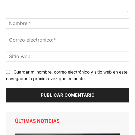
Comentario:
No
Co
ele
Sit
we
Guardar mi nombre, correo electrónico y sitio web en este
navegador la próxima vez que comente.
ÚLTIMAS NOTICIAS