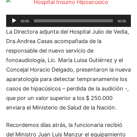
R
00:00
00:00
e
La Directora adjunta del Hospital Julio de Vedia,
p
Dra.Andrea Casas acompañada de la
r
responsable del nuevo servicio de
o
fonoaudiología, Lic. María Luisa Gutiérrez y el
d
Concejal Horacio Delgado, presentaron la nueva
u
aparatología para detectar tempranamente los
c
casos de hipacúsicos – perdida de la audición -,
t
que por un valor superior a los $ 250.000
o
enviara el Ministerio de Salud de la Nación.
r
d
Recordemos días atrás, la funcionaria recibió
e
del Ministro Juan Luis Manzur el equipamiento