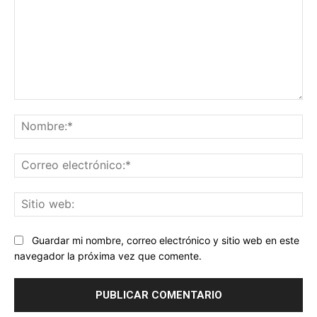
Comentario:
No
Co
ele
Sit
we
Guardar mi nombre, correo electrónico y sitio web en este
navegador la próxima vez que comente.