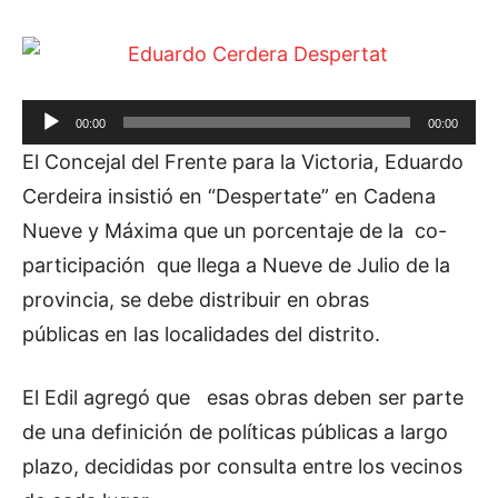
R
00:00
00:00
e
El Concejal del Frente para la Victoria, Eduardo
p
Cerdeira insistió en “Despertate” en Cadena
r
Nueve y Máxima que un porcentaje de la co-
o
participación que llega a Nueve de Julio de la
d
provincia, se debe distribuir en obras
u
públicas en las localidades del distrito.
c
t
El Edil agregó que esas obras deben ser parte
o
de una definición de políticas públicas a largo
r
plazo, decididas por consulta entre los vecinos
d