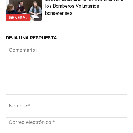
los Bomberos Voluntarios
bonaerenses
GENERAL
DEJA UNA RESPUESTA
Comentario:
No
Co
ele