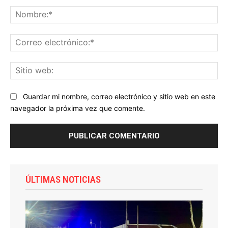
Comentario:
No
Co
ele
Sit
we
Guardar mi nombre, correo electrónico y sitio web en este
navegador la próxima vez que comente.
ÚLTIMAS NOTICIAS