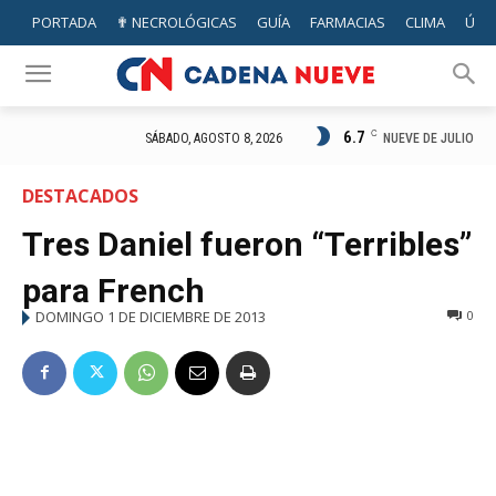
PORTADA
✟ NECROLÓGICAS
GUÍA
FARMACIAS
CLIMA
ÚTIL
6.7
C
NUEVE DE JULIO
SÁBADO, AGOSTO 8, 2026
DESTACADOS
Tres Daniel fueron “Terribles”
para French
DOMINGO 1 DE DICIEMBRE DE 2013
0