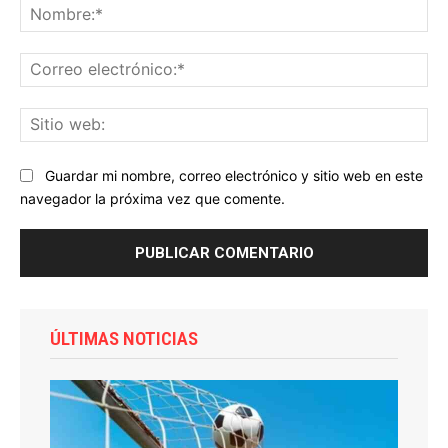
No
Co
ele
Sit
we
Guardar mi nombre, correo electrónico y sitio web en este
navegador la próxima vez que comente.
ÚLTIMAS NOTICIAS