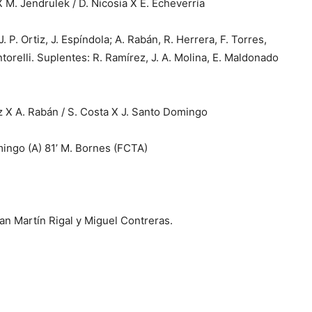
M. Jendrulek / D. Nicosia X E. Echeverría
J. P. Ortiz, J. Espíndola; A. Rabán, R. Herrera, F. Torres,
orelli. Suplentes: R. Ramírez, J. A. Molina, E. Maldonado
 X A. Rabán / S. Costa X J. Santo Domingo
omingo (A) 81’ M. Bornes (FCTA)
an Martín Rigal y Miguel Contreras.