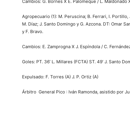
Cambios: G. Bornes X E. Palomeque / L. Maldonado X 
Agropecuario (1): M. Peruscina; B. Ferrari, I. Portillo, 
M. Díaz; J. Santo Domingo y G. Azcona. DT: Omar Sant
y F. Bravo.
Cambios: E. Zamprogna X J. Espíndola / C. Fernández
Goles: PT. 36’ L. Millares (FCTA) ST. 49’ J. Santo D
Expulsado: F. Torres (A) J. P. Ortiz (A)
Árbitro General Pico : Iván Ramonda, asistido por Ju