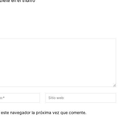
blete en el triunfo
Correo
Sitio
electrónico:*
web:
en este navegador la próxima vez que comente.