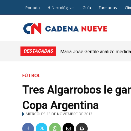
Portada
✟ Necrológicas
Guía
Farmacias
Cli
DESTACADAS
María José Gentile analizó medidas
nuevejuliense
FÚTBOL
Tres Algarrobos le ga
Copa Argentina
MIÉRCOLES 13 DE NOVIEMBRE DE 2013