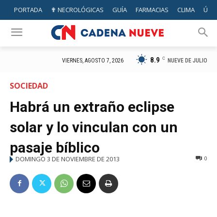
PORTADA
✟ NECROLÓGICAS
GUÍA
FARMACIAS
CLIMA
ÚTIL
8.9
C
NUEVE DE JULIO
VIERNES, AGOSTO 7, 2026
SOCIEDAD
Habrá un extraño eclipse
solar y lo vinculan con un
pasaje bíblico
DOMINGO 3 DE NOVIEMBRE DE 2013
0