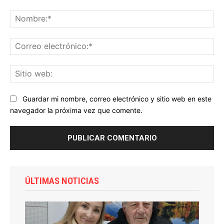
Comentario:
No
Co
ele
Sit
we
Guardar mi nombre, correo electrónico y sitio web en este
navegador la próxima vez que comente.
ÚLTIMAS NOTICIAS