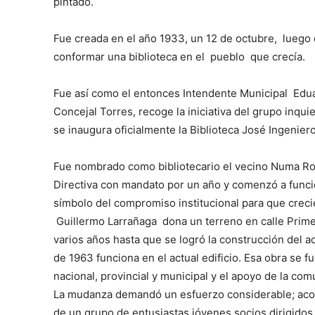
pintado.
Fue creada en el año 1933, un 12 de octubre, luego
conformar una biblioteca en el pueblo que crecía.
Fue así como el entonces Intendente Municipal Edua
Concejal Torres, recoge la iniciativa del grupo inqui
se inaugura oficialmente la Biblioteca José Ingeniero
Fue nombrado como bibliotecario el vecino Numa R
Directiva con mandato por un año y comenzó a func
símbolo del compromiso institucional para que crecie
Guillermo Larrañaga dona un terreno en calle Prim
varios años hasta que se logró la construcción del 
de 1963 funciona en el actual edificio. Esa obra se
nacional, provincial y municipal y el apoyo de la co
La mudanza demandó un esfuerzo considerable; acon
de un grupo de entusiastas jóvenes socios dirigidos p