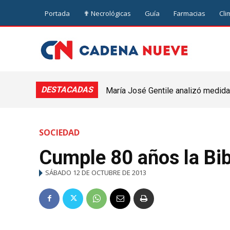
Portada
✟ Necrológicas
Guía
Farmacias
Cli
DESTACADAS
María José Gentile analizó medidas
nuevejuliense
SOCIEDAD
Cumple 80 años la Bib
SÁBADO 12 DE OCTUBRE DE 2013