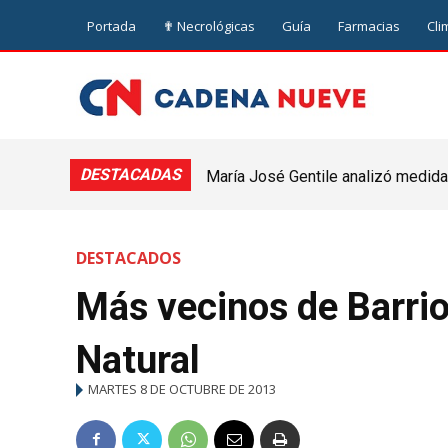
Portada
✟ Necrológicas
Guía
Farmacias
Cli
DESTACADAS
María José Gentile analizó medidas
nuevejuliense
DESTACADOS
Más vecinos de Barrio
Natural
MARTES 8 DE OCTUBRE DE 2013