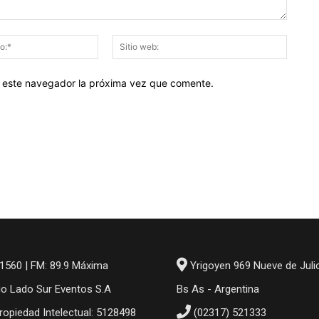
Correo
Sitio
electrónico:*
web:
en este navegador la próxima vez que comente.
1560 | FM: 89.9 Máxima
Yrigoyen 969 Nueve de Juli
io Lado Sur Eventos S.A
Bs As - Argentina
ropiedad Intelectual: 5128498
(02317) 521333