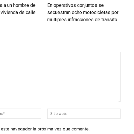
da a un hombre de
En operativos conjuntos se
vivienda de calle
secuestran ocho motocicletas por
múltiples infracciones de tránsito
Correo
Sitio
electrónico:*
web:
en este navegador la próxima vez que comente.