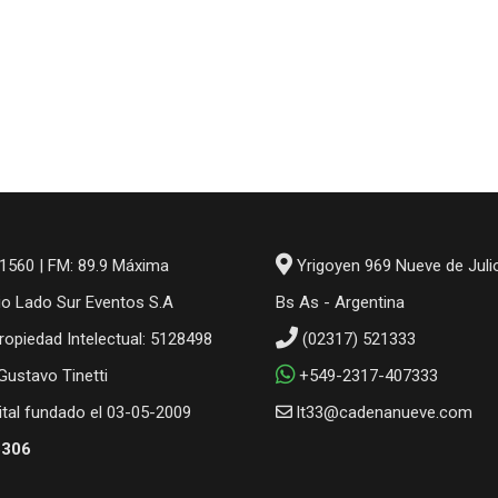
1560 | FM: 89.9 Máxima
Yrigoyen 969 Nueve de Juli
io Lado Sur Eventos S.A
Bs As - Argentina
ropiedad Intelectual: 5128498
(02317) 521333
 Gustavo Tinetti
+549-2317-407333
gital fundado el 03-05-2009
lt33@cadenanueve.com
6306