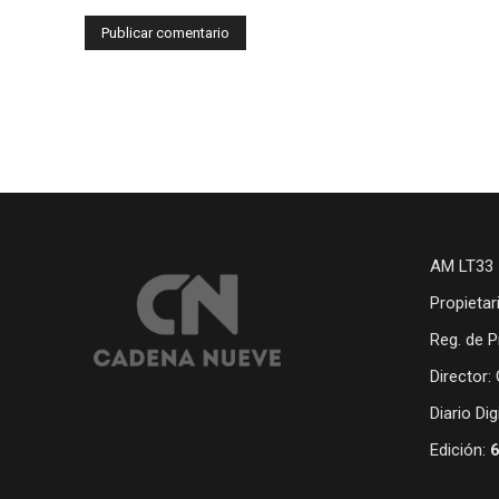
AM LT33 
Propietar
Reg. de P
Director:
Diario Di
Edición: