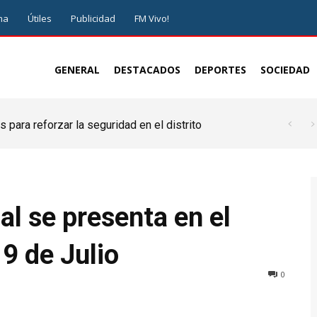
ma
Útiles
Publicidad
FM Vivo!
GENERAL
DESTACADOS
DEPORTES
SOCIEDAD
ra reforzar la seguridad en el distrito
 plan integral para ordenar el crecimiento de
l se presenta en el
9 de Julio
0