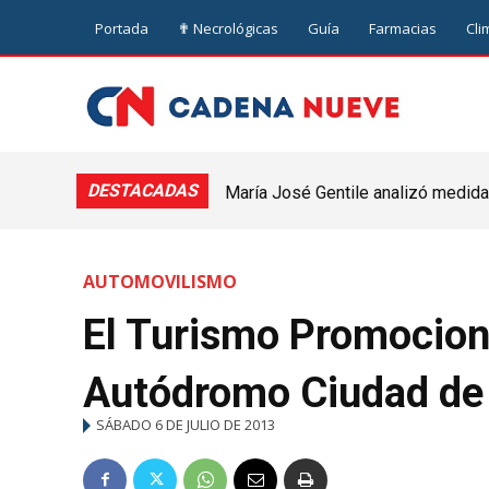
Portada
✟ Necrológicas
Guía
Farmacias
Cli
DESTACADAS
María José Gentile analizó medidas pa
Vivienda y Urbanismo avanza con un
nuevejuliense
Nueve de Julio
AUTOMOVILISMO
El Turismo Promociona
Autódromo Ciudad de 
SÁBADO 6 DE JULIO DE 2013