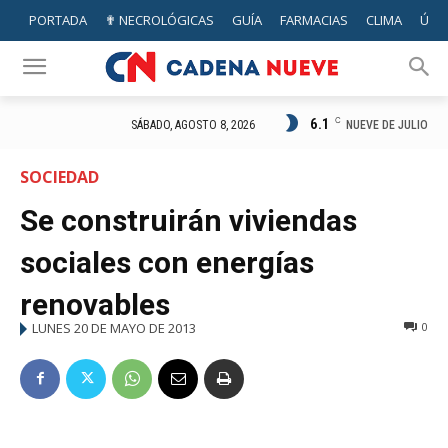
PORTADA
✟ NECROLÓGICAS
GUÍA
FARMACIAS
CLIMA
ÚTIL
6.1
C
NUEVE DE JULIO
SÁBADO, AGOSTO 8, 2026
SOCIEDAD
Se construirán viviendas
sociales con energías
renovables
LUNES 20 DE MAYO DE 2013
0