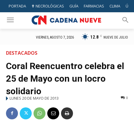
PORTADA
✟ NECROLÓGICAS
GUÍA
FARMACIAS
CLIMA
ÚTIL
12.8
C
NUEVE DE JULIO
VIERNES, AGOSTO 7, 2026
DESTACADOS
Coral Reencuentro celebra el
25 de Mayo con un locro
solidario
LUNES 20 DE MAYO DE 2013
0