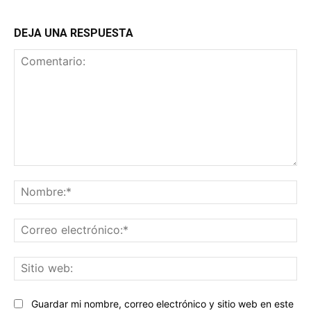
DEJA UNA RESPUESTA
Comentario:
No
Co
ele
Sit
we
Guardar mi nombre, correo electrónico y sitio web en este