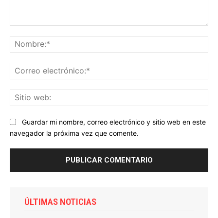
Comentario:
No
Co
ele
Sit
we
Guardar mi nombre, correo electrónico y sitio web en este
navegador la próxima vez que comente.
ÚLTIMAS NOTICIAS