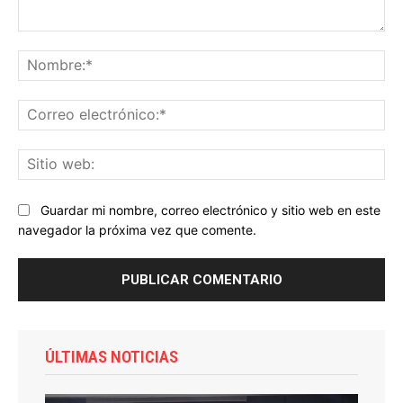
Comentario:
No
Co
ele
Sit
we
Guardar mi nombre, correo electrónico y sitio web en este
navegador la próxima vez que comente.
ÚLTIMAS NOTICIAS