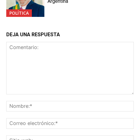
Argentina
POLÍTICA
DEJA UNA RESPUESTA
Comentario:
No
Co
ele
Sit