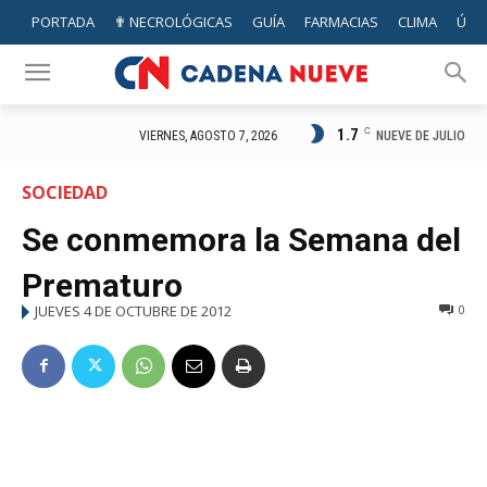
PORTADA
✟ NECROLÓGICAS
GUÍA
FARMACIAS
CLIMA
ÚTIL
1.7
C
NUEVE DE JULIO
VIERNES, AGOSTO 7, 2026
SOCIEDAD
Se conmemora la Semana del
Prematuro
JUEVES 4 DE OCTUBRE DE 2012
0