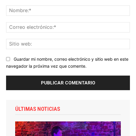
Comentario:
No
Co
ele
Sit
we
Guardar mi nombre, correo electrónico y sitio web en este
navegador la próxima vez que comente.
ÚLTIMAS NOTICIAS