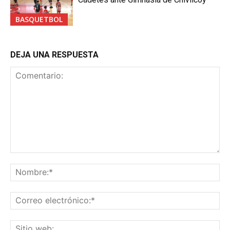
BASQUETBOL
DEJA UNA RESPUESTA
Comentario:
No
Co
ele
Sit