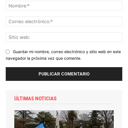
No
Co
ele
Sit
we
Guardar mi nombre, correo electrónico y sitio web en este
navegador la próxima vez que comente.
ÚLTIMAS NOTICIAS