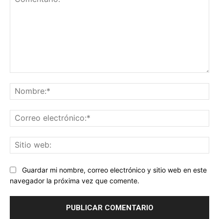
Comentario:
No
Co
ele
Sit
we
Guardar mi nombre, correo electrónico y sitio web en este
navegador la próxima vez que comente.