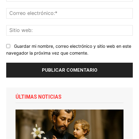
Co
ele
Sit
we
Guardar mi nombre, correo electrónico y sitio web en este
navegador la próxima vez que comente.
ÚLTIMAS NOTICIAS