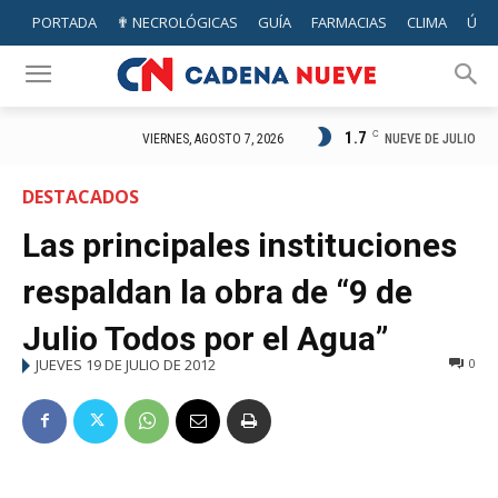
PORTADA
✟ NECROLÓGICAS
GUÍA
FARMACIAS
CLIMA
ÚTIL
1.7
C
NUEVE DE JULIO
VIERNES, AGOSTO 7, 2026
DESTACADOS
Las principales instituciones
respaldan la obra de “9 de
Julio Todos por el Agua”
JUEVES 19 DE JULIO DE 2012
0