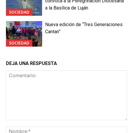
convoca a la Peregrinación Diocesana
a la Basílica de Luján
SOCIEDAD
Nueva edición de “Tres Generaciones
Cantan”
SOCIEDAD
DEJA UNA RESPUESTA
Comentario:
No