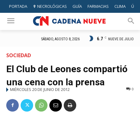
PORTADA
✟ NECROLÓGICAS
GUÍA
FARMACIAS
CLIMA
ÚTIL
6.7
C
NUEVE DE JULIO
SÁBADO, AGOSTO 8, 2026
SOCIEDAD
El Club de Leones compartió
una cena con la prensa
MIÉRCOLES 20 DE JUNIO DE 2012
0