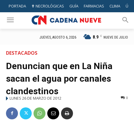
PORTADA
✟ NECROLÓGICAS
GUÍA
FARMACIAS
CLIMA
ÚTIL
8.9
C
NUEVE DE JULIO
JUEVES, AGOSTO 6, 2026
DESTACADOS
Denuncian que en La Niña
sacan el agua por canales
clandestinos
LUNES 26 DE MARZO DE 2012
0