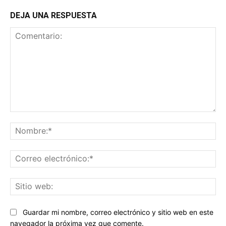
DEJA UNA RESPUESTA
Comentario:
No
Co
ele
Sit
we
Guardar mi nombre, correo electrónico y sitio web en este
navegador la próxima vez que comente.