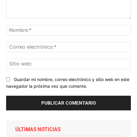
Comentario:
No
Co
ele
Sit
we
Guardar mi nombre, correo electrónico y sitio web en este
navegador la próxima vez que comente.
ÚLTIMAS NOTICIAS