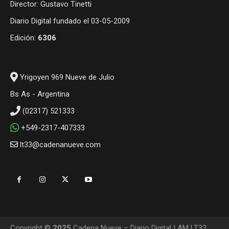
Director: Gustavo Tinetti
Diario Digital fundado el 03-05-2009
Edición:
6306
Yrigoyen 969 Nueve de Julio
Bs As - Argentina
(02317) 521333
+549-2317-407333
lt33@cadenanueve.com
Copyright ©
2025
Cadena Nueve – Diario Digital | AM LT33