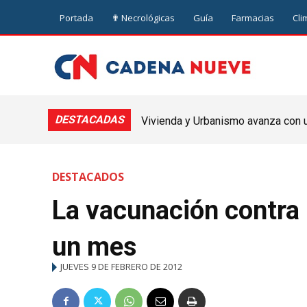
Portada
✟ Necrológicas
Guía
Farmacias
Cli
DESTACADAS
Vivienda y Urbanismo avanza con un
Nueve de Julio
DESTACADOS
La vacunación contra 
un mes
JUEVES 9 DE FEBRERO DE 2012