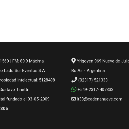
1560 | FM: 89.9 Máxima
Yrigoyen 969 Nueve de Juli
io Lado Sur Eventos S.A
Bs As - Argentina
ropiedad Intelectual: 5128498
(02317) 521333
 Gustavo Tinetti
+549-2317-407333
gital fundado el 03-05-2009
lt33@cadenanueve.com
6305