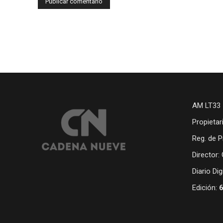
AM LT33 
Propietar
Reg. de P
Director:
Diario Di
Edición: