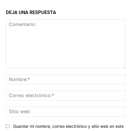
DEJA UNA RESPUESTA
Comentario:
No
Co
ele
Sit
we
Guardar mi nombre, correo electrónico y sitio web en este