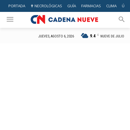
PORTADA
✟ NECROLÓGICAS
GUÍA
FARMACIAS
CLIMA
ÚTIL
9.4
C
NUEVE DE JULIO
JUEVES, AGOSTO 6, 2026