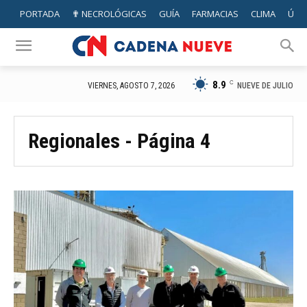
PORTADA
✟ NECROLÓGICAS
GUÍA
FARMACIAS
CLIMA
ÚTIL
8.9
C
NUEVE DE JULIO
VIERNES, AGOSTO 7, 2026
Regionales
- Página 4